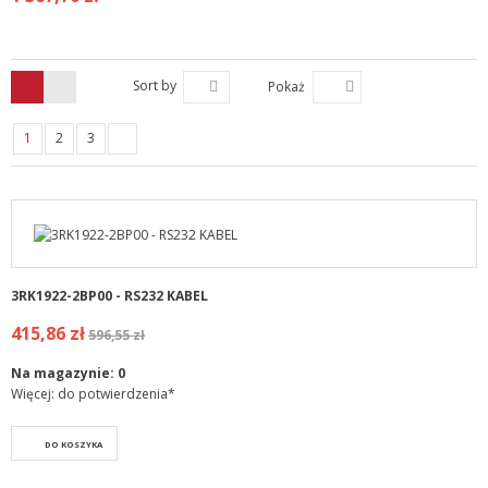
Sort by
Pokaż
1
2
3
3RK1922-2BP00 - RS232 KABEL
415,86 zł
596,55 zł
Na magazynie:
0
Więcej: do potwierdzenia*
DO KOSZYKA