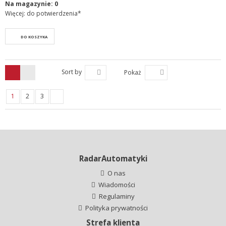
Na magazynie:
0
Więcej: do potwierdzenia*
DO KOSZYKA
Sort by
Pokaż
1
2
3
RadarAutomatyki
O nas
Wiadomości
Regulaminy
Polityka prywatności
Strefa klienta