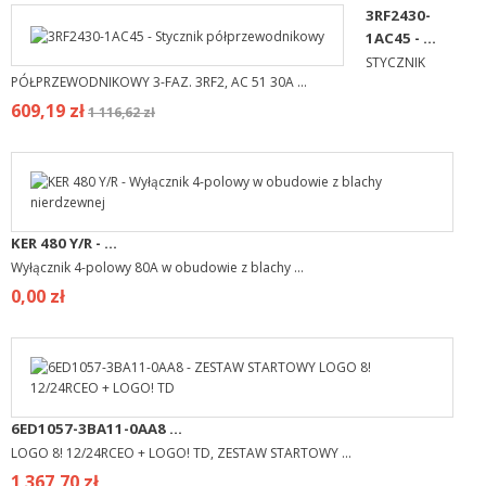
3RF2430-
1AC45 - ...
STYCZNIK
PÓŁPRZEWODNIKOWY 3-FAZ. 3RF2, AC 51 30A ...
609,19 zł
1 116,62 zł
KER 480 Y/R - ...
Wyłącznik 4-polowy 80A w obudowie z blachy ...
0,00 zł
6ED1057-3BA11-0AA8 ...
LOGO 8! 12/24RCEO + LOGO! TD, ZESTAW STARTOWY ...
1 367,70 zł