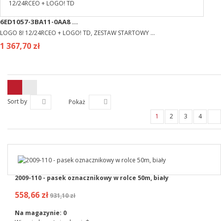
6ED1057-3BA11-0AA8 ...
LOGO 8! 12/24RCEO + LOGO! TD, ZESTAW STARTOWY ...
1 367,70 zł
Sort by
Pokaż
1
2
3
4
2009-110 - pasek oznacznikowy w rolce 50m, biały
558,66 zł
931,10 zł
Na magazynie:
0