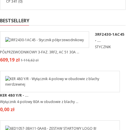
CP 341
(0)
BESTSELLERY
3RF2430-1AC45
- ...
STYCZNIK
PÓŁPRZEWODNIKOWY 3-FAZ. 3RF2, AC 51 30A ...
609,19 zł
1 116,62 zł
KER 480 Y/R - ...
Wyłącznik 4-polowy 80A w obudowie z blachy ...
0,00 zł