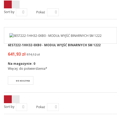
Sort by
Pokaż
6ES7222-1HH32-0XB0 - MODUŁ WYJŚĆ BINARNYCH SM 1222
641,93 zł
974,12 zł
Na magazynie:
0
Więcej: do potwierdzenia*
DO KOSZYKA
Sort by
Pokaż