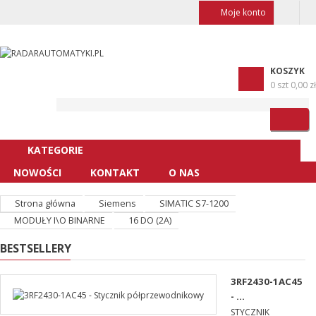
Moje konto
KOSZYK
0 szt
0,00 zł
KATEGORIE
NOWOŚCI
KONTAKT
O NAS
Strona główna
Siemens
SIMATIC S7-1200
MODUŁY I\O BINARNE
16 DO (2A)
BESTSELLERY
3RF2430-1AC45
- ...
STYCZNIK