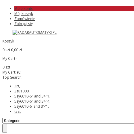
Moje konto
Mój koszyk
Zamówienie
Zaloguj się
Koszyk
0 szt
0,00 zł
My Cart -
0 szt
My Cart:
(0)
Top Search:
3rt,
3su1000,
5sy6010-6" and 3>"1,
5sy6010-6" and 3>"4,
5sy6010-6' and 3>'1,
test