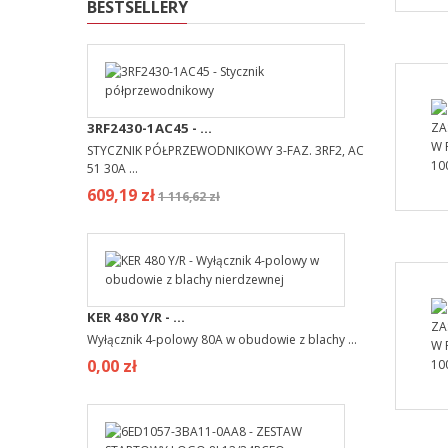
BESTSELLERY
3RF2430-1AC45 - ...
STYCZNIK PÓŁPRZEWODNIKOWY 3-FAZ. 3RF2, AC
51 30A ...
609,19 zł
1 116,62 zł
KER 480 Y/R - ...
Wyłącznik 4-polowy 80A w obudowie z blachy ...
0,00 zł