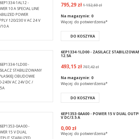
795,29 zł
1 152,60 zł
Na magazynie:
0
Więcej: do potwierdzenia*
DO KOSZYKA
6EP1334-1LD00 - ZASILACZ STABILIZOWA
12.5A
493,15 zł
707,42 zł
Na magazynie:
0
Więcej: do potwierdzenia*
DO KOSZYKA
6EP1353-0AA00 - POWER 15 V DUAL OUTP
V DC/3.5 A
0,00 zł
Więcej: do potwierdzenia*