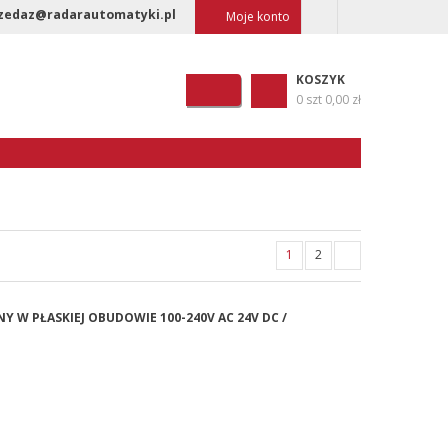
zedaz@radarautomatyki.pl
Moje konto
KOSZYK
0 szt
0,00 zł
1
2
NY W PŁASKIEJ OBUDOWIE 100-240V AC 24V DC /