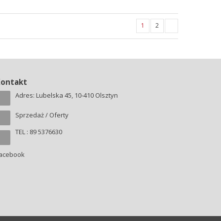
1
2
Kontakt
Adres: Lubelska 45, 10-410 Olsztyn
Sprzedaż / Oferty
TEL : 89 5376630
acebook