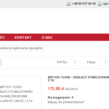
+48 89 537 66 30
spr
CI
KONTAKT
O NAS
asilacze wykonania specjalne
Sort by
Pokaż
6EP1331-1LD00 - ZASILACZ STABILIZOWA
2.1A
175,88 zł
252,30 zł
Na magazynie:
0
Więcej: do potwierdzenia*