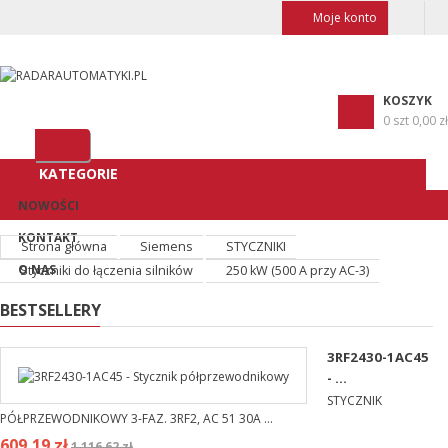
Moje konto
KOSZYK
0 szt
0,00 zł
KATEGORIE
NOWOŚCI
KONTAKT
Strona główna
Siemens
STYCZNIKI
O NAS
Styczniki do łączenia silników
250 kW (500 A przy AC-3)
BESTSELLERY
3RF2430-1AC45
- ...
STYCZNIK
PÓŁPRZEWODNIKOWY 3-FAZ. 3RF2, AC 51 30A ...
609,19 zł
1 116,62 zł