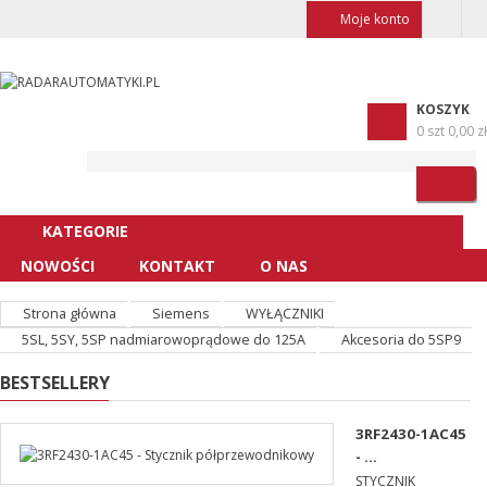
Moje konto
KOSZYK
0 szt
0,00 zł
KATEGORIE
NOWOŚCI
KONTAKT
O NAS
Strona główna
Siemens
WYŁĄCZNIKI
5SL, 5SY, 5SP nadmiarowoprądowe do 125A
Akcesoria do 5SP9
BESTSELLERY
3RF2430-1AC45
- ...
STYCZNIK