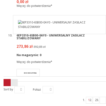
0,00 zł
Więcej: do potwierdzenia*
6EP3310-6SB00-0AY0 - UNIWERSALNY ZASILACZ
STABILIZOWANY
273,86 zł
392,85 zł
Na magazynie:
0
Więcej: do potwierdzenia*
DO KOSZYKA
Sort by
Pokaż
1
2