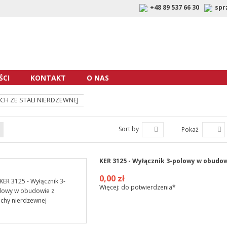
+48 89 537 66 30
spr
CI
KONTAKT
O NAS
H ZE STALI NIERDZEWNEJ
Sort by
Pokaż
KER 3125 - Wyłącznik 3-polowy w obudow
0,00 zł
Więcej: do potwierdzenia*