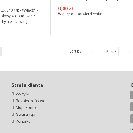
0,00 zł
Więcej: do potwierdzenia*
Sort by
Pokaż
Strefa klienta
Wysyłki
Bezpieczeństwo
Moje konto
Gwarancja
Kontakt
F