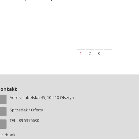
1
2
3
Kontakt
Adres: Lubelska 45, 10-410 Olsztyn
Sprzedaż / Oferty
TEL : 89 5376630
acebook