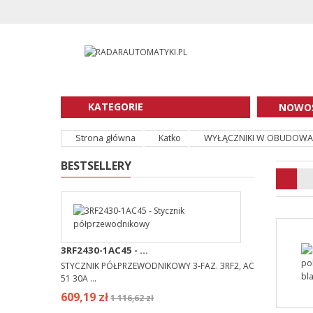
KATEGORIE
NOWOŚ
Strona główna
Katko
WYŁĄCZNIKI W OBUDOWAC
BESTSELLERY
3RF2430-1AC45 - ...
STYCZNIK PÓŁPRZEWODNIKOWY 3-FAZ. 3RF2, AC
51 30A ...
609,19 zł
1 116,62 zł