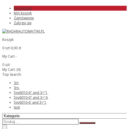
Moje konto
Mój koszyk
Zamówienie
Zaloguj się
Koszyk
0 szt
0,00 zł
My Cart -
0 szt
My Cart:
(0)
Top Search:
3rt,
3rv,
5sy6010-6" and 3>"1,
5sy6010-6" and 3>"4,
5sy6010-6' and 3>'1,
test