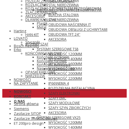
BLACHA STALOWA
PRZEŁĄCZNIK SIEĆ\AGREGAT
ROZŁĄCZNIKI
STAL NIERDZEWNA
ROZŁĄCZNIKI Z POKRĘTŁEM BEZPOŚREDNIM
OBUDOWY STEROWNICZE KOMPAKT AX
ZŁĄCZKI KABLOWE
BLACHA STALOWA
AKCESORIA
STAL NIERDZEWNA
DŁAWIKI KABLOWE
Plastik
OBUDOWA NAŚCIENNA IT
Metal
OBUDOWA OBSŁUGI Z UCHWYTAMI
Harting
OBUDOWA TFT 24''
HAN-KIT
LOVATO
AKCESORIA
Styczniki
SYSTEMY SZAF
Bosch Rexroth
SYSTEMY SZEREGOWE TS8
Erko
KOŃCÓWKI KABLOWE
WYSOKOŚĆ 1200MM
Końcówki oczkowe
WYSOKOŚĆ 1400MM
Końcówki rurowe
WYSOKOŚĆ 1600MM
Końcówki tulejkowe
Nasuwki przewodowe
WYSOKOŚĆ 1800MM
OPASKI KABLOWE
WYSOKOŚĆ 2000MM
NARZĘDZIA
WYSOKOŚĆ 2200MM
NOWOŚCI
IP66\NEMA 4
NA ZAPYTANIE
ROZDZIELNIA INSTALACYJNA
NOWOŚCI
SZAFY ELEKTRONIKI
KONTAKT
SZAFY EMC
O NAS
SZAFY MODUŁOWE
Strona główna
SZAFY SZYN ZBIORCZYCH
Siemens
AKCESORIA
Zasilacze SITOP
SYSTEMY SZEREGOWE VX25
Zasilacze SIMATIC design
WYSOKOŚĆ 1200MM
ET 200pro design
WYSOKOŚĆ 1400MM