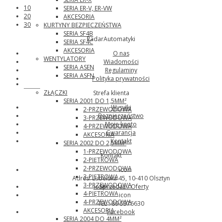
10
SERIA ER-V, ER-VW
20
AKCESORIA
30
KURTYNY BEZPIECZEŃSTWA
SERIA SF4B
RadarAutomatyki
SERIA SF4C
AKCESORIA
O nas
WENTYLATORY
Wiadomości
SERIA ASEN
Regulaminy
SERIA ASFN
Polityka prywatności
Wago
ZŁĄCZKI
Strefa klienta
SERIA 2001 DO 1,5MM²
Wysyłki
2-PRZEWODOWA
Bezpieczeństwo
3-PRZEWODOWA
Moje konto
4-PRZEWODOWA
Gwarancja
AKCESORIA
Kontakt
SERIA 2002 DO 2,5MM²
1-PRZEWODOWA
Kontakt
2-PIĘTROWA
2-PRZEWODOWA
icon
3-PIĘTROWA
Adres: Lubelska 45, 10-410 Olsztyn
3-PRZEWODOWA
icon
Sprzedaż / Oferty
4-PIĘTROWA
icon
4-PRZEWODOWA
TEL : 89 5376630
AKCESORIA
Facebook
SERIA 2004 DO 4MM²