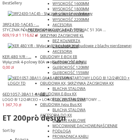
BestSellery
WYSOKOŚĆ 1600MM
WYSOKOŚĆ 1800MM
WYSOKOŚĆ 2000MM
WYSOKOŚĆ 2200MM
3RF2430-1AC45 - ...
AKCESORIA
STYCZNIK PÓŁPRZEWODNIKOWY 3-FAZ. 3RF2, AC 51 30A ...
OBUDOWY MAŁOGABARYTOWE
609,19 zł
1 116,62 zł
SKRZYNKI ZACISKOWE KL
BEZ KOŁNIERZA
Z KOŁNIERZEM
AKCESORIA
KER 480 Y/R - ...
OBUDOWY E-BOX EB
GŁĘBOKOŚĆ 80MM
Wyłącznik 4-polowy 80A w obudowie z blachy ...
GŁĘBOKOŚĆ 120MM
0,00 zł
GŁĘBOKOŚĆ 155MM
AKCESORIA
OBUDOWA KX, SKRZYNKA ZACISKOWA KX
BLACHA STALOWA
OBUDOWA E-Box KX
6ED1057-3BA11-0AA8 ...
BLACHA STALOWA
LOGO 8! 12/24RCEO + LOGO! TD, ZESTAW STARTOWY ...
OBUDOWA typu Bus KX
1 367,70 zł
BLACHA STALOWA
AKCESORIA DO KX
ET 200pro design
DŁAWIKI KABLOWE
MOCOWANIE DACHOWE/NAŚCIENNE
Sort by
PODŁOGA
PROWADNICA KABLI
Pozycja