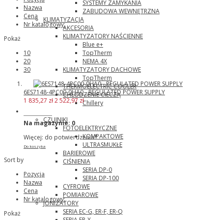
SYSTEMY ZAMYKANIA
Nazwa
ZABUDOWA WEWNĘTRZNA
Cena
KLIMATYZACJA
Nr katalogowy:
AKCESORIA
KLIMATYZATORY NAŚCIENNE
Pokaż
Blue e+
TopTherm
10
NEMA 4X
20
KLIMATYZATORY DACHOWE
30
TopTherm
THERMOELECTRIC COOLER
6ES7148-4PC00-0HA0 - REGULATED POWER SUPPLY
CHŁODZENIE CIECZĄ
1 835,27 zł
2 522,97 zł
Chillery
Panasonic
CZUJNIKI
Na magazynie:
0
FOTOELEKTRYCZNE
KOMPAKTOWE
Więcej: do potwierdzenia*
ULTRASMUKŁE
Do koszyka
BARIEROWE
Sort by
CIŚNIENIA
SERIA DP-0
Pozycja
SERIA DP-100
Nazwa
CYFROWE
Cena
POMIAROWE
Nr katalogowy:
JONIZATORY
SERIA EC-G, ER-F, ER-Q
Pokaż
SERIA ER-X