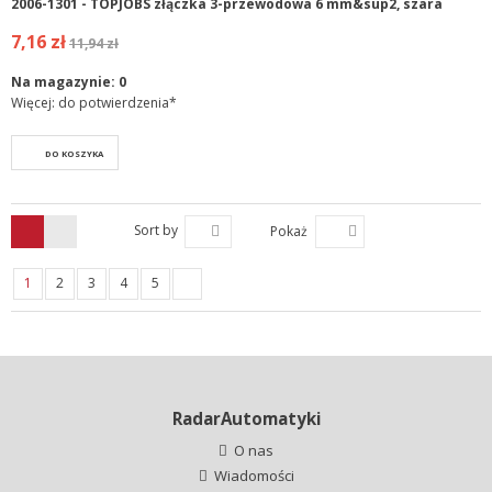
2006-1301 - TOPJOBS złączka 3-przewodowa 6 mm&sup2, szara
7,16 zł
11,94 zł
Na magazynie:
0
Więcej: do potwierdzenia*
DO KOSZYKA
Sort by
Pokaż
1
2
3
4
5
RadarAutomatyki
O nas
Wiadomości