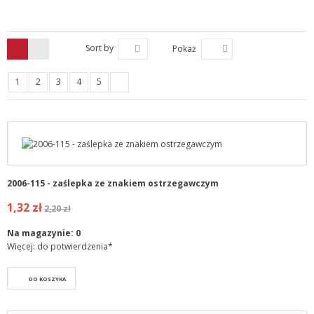
Sort by
Pokaż
1
2
3
4
5
2006-115 - zaślepka ze znakiem ostrzegawczym
1,32 zł
2,20 zł
Na magazynie:
0
Więcej: do potwierdzenia*
DO KOSZYKA