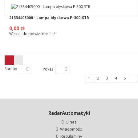
21334405000 - Lampa błyskowa P-300-STR
0,00 zł
Więcej: do potwierdzenia*
Sort by
Pokaż
1
2
3
4
5
RadarAutomatyki
O nas
Wiadomości
Regulaminy