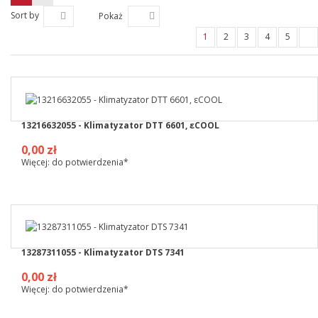
Sort by
Pokaż
1
2
3
4
5
13216632055 - Klimatyzator DTT 6601, εCOOL
0,00 zł
Więcej: do potwierdzenia*
13287311055 - Klimatyzator DTS 7341
0,00 zł
Więcej: do potwierdzenia*