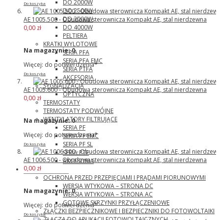
DO 2000W
Do koszyka
DO 2500W
DO 3000W
AE 1005.500 - Obudowa sterownicza Kompakt AE, stal nierdzewna
DO 4000W
0,00 zł
PELTIERA
KRATKI WYLOTOWE
Na magazynie:
0
SERIA PFA
SERIA PFA EMC
Więcej: do potwierdzenia*
SERIA PTFA
Do koszyka
AKCESORIA
SYGNALIZACJA
AE 1005.600 - Obudowa sterownicza Kompakt AE, stal nierdzewna
OPTYCZNA
0,00 zł
TERMOSTATY
TERMOSTATY PODWÓJNE
WENTYLATORY FILTRUJĄCE
Na magazynie:
0
SERIA PF
Więcej: do potwierdzenia*
SERIA PF EMC
SERIA PF SL
Do koszyka
SERIA PTF
AE 1006.500 - Obudowa sterownicza Kompakt AE, stal nierdzewna
AKCESORIA
0,00 zł
Phoenix Contact
OCHRONA PRZED PRZEPIĘCIAMI I PRĄDAMI PIORUNOWYMI
WERSJA WTYKOWA – STRONA DC
Na magazynie:
0
WERSJA WTYKOWA – STRONA AC
GOTOWE SKRZYNKI PRZYŁĄCZENIOWE
Więcej: do potwierdzenia*
ZŁĄCZKI BEZPIECZNIKOWE I BEZPIECZNIKI DO FOTOWOLTAIKI
Do koszyka
ZŁĄCZA DO APLIKACJI FOTOWOLTAICZNYCH