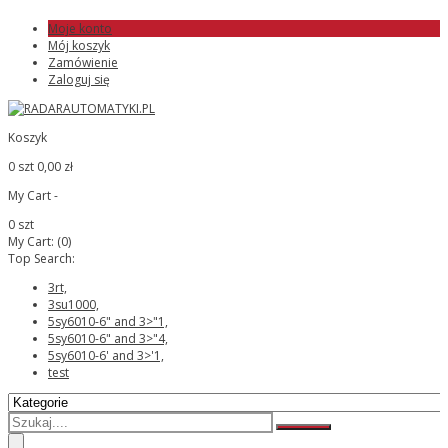
Moje konto
Mój koszyk
Zamówienie
Zaloguj się
Koszyk
0 szt
0,00 zł
My Cart -
0 szt
My Cart:
(0)
Top Search:
3rt,
3su1000,
5sy6010-6" and 3>"1,
5sy6010-6" and 3>"4,
5sy6010-6' and 3>'1,
test