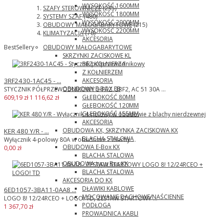
WYSOKOŚĆ 1600MM
SZAFY STEROWNICZE
(235)
WYSOKOŚĆ 1800MM
SYSTEMY SZAF
(480)
WYSOKOŚĆ 2000MM
OBUDOWY MAŁOGABARYTOWE
(215)
WYSOKOŚĆ 2200MM
KLIMATYZACJA
(70)
AKCESORIA
OBUDOWY MAŁOGABARYTOWE
BestSellery
SKRZYNKI ZACISKOWE KL
BEZ KOŁNIERZA
Z KOŁNIERZEM
AKCESORIA
3RF2430-1AC45 - ...
OBUDOWY E-BOX EB
STYCZNIK PÓŁPRZEWODNIKOWY 3-FAZ. 3RF2, AC 51 30A ...
GŁĘBOKOŚĆ 80MM
609,19 zł
1 116,62 zł
GŁĘBOKOŚĆ 120MM
GŁĘBOKOŚĆ 155MM
AKCESORIA
OBUDOWA KX, SKRZYNKA ZACISKOWA KX
KER 480 Y/R - ...
BLACHA STALOWA
Wyłącznik 4-polowy 80A w obudowie z blachy ...
OBUDOWA E-Box KX
0,00 zł
BLACHA STALOWA
OBUDOWA typu Bus KX
BLACHA STALOWA
AKCESORIA DO KX
DŁAWIKI KABLOWE
6ED1057-3BA11-0AA8 ...
MOCOWANIE DACHOWE/NAŚCIENNE
LOGO 8! 12/24RCEO + LOGO! TD, ZESTAW STARTOWY ...
PODŁOGA
1 367,70 zł
PROWADNICA KABLI