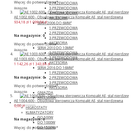
Więcej: do potwierdzenia*
2-PRZEWODOWA
3-PRZEWODOWA
Do koszyka
4-PRZEWODOWA
AE 1002.600 - Obudowa sterownicza Kompakt AE, stal nierdzewna
AKCESORIA
934,18 zł
1 099,04 zł
SERIA 2006 DO 6MM²
1-PRZEWODOWA
2-PRZEWODOWA
Na magazynie:
0
3-PRZEWODOWA
AKCESORIA
Więcej: do potwierdzenia*
SERIA 2010 DO 10MM²
Do koszyka
2-PRZEWODOWA
3-PRZEWODOWA
AE 1003.600 - Obudowa sterownicza Kompakt AE, stal nierdzewna
AKCESORIA
1 142,26 zł
1 343,84 zł
SERIA 2016 DO 16MM²
1-PRZEWODOWA
Na magazynie:
0
2-PRZEWODOWA
3-PRZEWODOWA
Więcej: do potwierdzenia*
AKCESORIA
Do koszyka
GNIAZDA
AKCESORIA
AE 1004.600 - Obudowa sterownicza Kompakt AE, stal nierdzewna
Pfannenberg
0,00 zł
HIGROSTATY
KLIMATYZATORY
DO 500W
Na magazynie:
0
DO 1000W
DO 1500W
Więcej: do potwierdzenia*