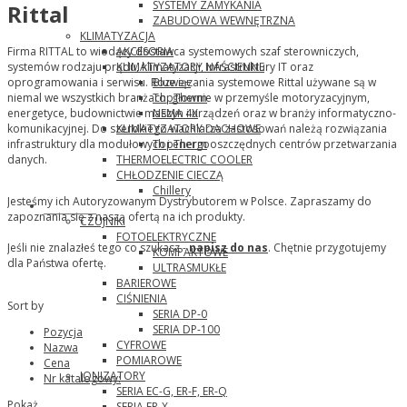
SYSTEMY ZAMYKANIA
Rittal
ZABUDOWA WEWNĘTRZNA
KLIMATYZACJA
AKCESORIA
Firma RITTAL to wiodący dostawca systemowych szaf sterowniczych,
KLIMATYZATORY NAŚCIENNE
systemów rodzaju prądu, klimatyzacji, infrastruktury IT oraz
Blue e+
oprogramowania i serwisu. Rozwiązania systemowe Rittal używane są w
TopTherm
niemal we wszystkich branżach, głownie w przemyśle motoryzacyjnym,
NEMA 4X
energetyce, budownictwie maszyn i urządzeń oraz w branży informatyczno-
KLIMATYZATORY DACHOWE
komunikacyjnej. Do szerokiego wachlarza zastosowań należą rozwiązania
TopTherm
infrastruktury dla modułowych i energooszczędnych centrów przetwarzania
THERMOELECTRIC COOLER
danych.
CHŁODZENIE CIECZĄ
Chillery
Jesteśmy ich Autoryzowanym Dystrybutorem w Polsce. Zapraszamy do
Panasonic
zapoznania się z naszą ofertą na ich produkty.
CZUJNIKI
FOTOELEKTRYCZNE
Jeśli nie znalazłeś tego co szukasz -
napisz do nas
. Chętnie przygotujemy
KOMPAKTOWE
dla Państwa ofertę.
ULTRASMUKŁE
BARIEROWE
CIŚNIENIA
Sort by
SERIA DP-0
SERIA DP-100
Pozycja
CYFROWE
Nazwa
POMIAROWE
Cena
JONIZATORY
Nr katalogowy:
SERIA EC-G, ER-F, ER-Q
Pokaż
SERIA ER-X