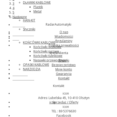
DŁAWIKI KABLOWE
3
Plastik
4
Metal
5
Harting
Następne
HAN-KIT
RadarAutomatyki
LOVATO
Styczniki
O nas
Bosch Rexroth
Wiadomości
Erko
Regulaminy
KOŃCÓWKI KABLOWE
Polityka prywatności
Końcówki oczkowe
Końcówki rurowe
Strefa klienta
Końcówki tulejkowe
Nasuwki przewodowe
Wysyłki
OPASKI KABLOWE
Bezpieczeństwo
NARZĘDZIA
Moje konto
NOWOŚCI
Gwarancja
NA ZAPYTANIE
Kontakt
Kontakt
icon
Adres: Lubelska 45, 10-410 Olsztyn
icon
Sprzedaż / Oferty
icon
TEL : 89 5376630
Facebook