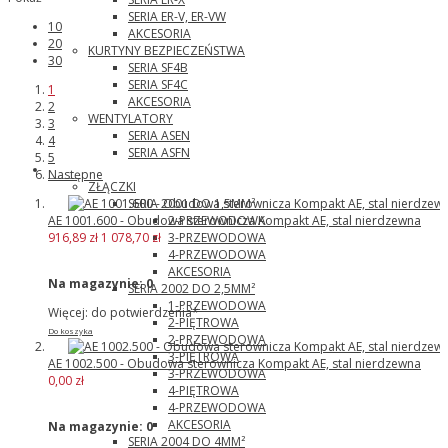
SERIA ER-V, ER-VW
10
AKCESORIA
20
KURTYNY BEZPIECZEŃSTWA
30
SERIA SF4B
SERIA SF4C
1
AKCESORIA
2
WENTYLATORY
3
SERIA ASEN
4
SERIA ASFN
5
Wago
Następne
ZŁĄCZKI
SERIA 2001 DO 1,5MM²
2-PRZEWODOWA
AE 1001.600 - Obudowa sterownicza Kompakt AE, stal nierdzewna
3-PRZEWODOWA
916,89 zł
1 078,70 zł
4-PRZEWODOWA
AKCESORIA
Na magazynie:
0
SERIA 2002 DO 2,5MM²
1-PRZEWODOWA
Więcej: do potwierdzenia*
2-PIĘTROWA
Do koszyka
2-PRZEWODOWA
3-PIĘTROWA
AE 1002.500 - Obudowa sterownicza Kompakt AE, stal nierdzewna
3-PRZEWODOWA
0,00 zł
4-PIĘTROWA
4-PRZEWODOWA
AKCESORIA
Na magazynie:
0
SERIA 2004 DO 4MM²