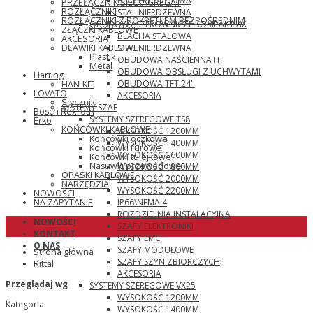
BLACHA STALOWA
PRZEŁĄCZNIK SIEĆ\AGREGAT
ROZŁĄCZNIKI
STAL NIERDZEWNA
ROZŁĄCZNIKI Z POKRĘTŁEM BEZPOŚREDNIM
OBUDOWY STEROWNICZE KOMPAKT AX
ZŁĄCZKI KABLOWE
BLACHA STALOWA
AKCESORIA
STAL NIERDZEWNA
DŁAWIKI KABLOWE
Plastik
OBUDOWA NAŚCIENNA IT
Metal
OBUDOWA OBSŁUGI Z UCHWYTAMI
Harting
OBUDOWA TFT 24''
HAN-KIT
LOVATO
AKCESORIA
Styczniki
SYSTEMY SZAF
Bosch Rexroth
SYSTEMY SZEREGOWE TS8
Erko
KOŃCÓWKI KABLOWE
WYSOKOŚĆ 1200MM
Końcówki oczkowe
WYSOKOŚĆ 1400MM
Końcówki rurowe
WYSOKOŚĆ 1600MM
Końcówki tulejkowe
Nasuwki przewodowe
WYSOKOŚĆ 1800MM
OPASKI KABLOWE
WYSOKOŚĆ 2000MM
NARZĘDZIA
WYSOKOŚĆ 2200MM
NOWOŚCI
IP66\NEMA 4
NA ZAPYTANIE
ROZDZIELNIA INSTALACYJNA
NOWOŚCI
SZAFY ELEKTRONIKI
KONTAKT
SZAFY EMC
O NAS
SZAFY MODUŁOWE
Strona główna
SZAFY SZYN ZBIORCZYCH
Rittal
AKCESORIA
Przeglądaj wg
SYSTEMY SZEREGOWE VX25
WYSOKOŚĆ 1200MM
Kategoria
WYSOKOŚĆ 1400MM