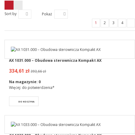
Sort by
Pokaż
1
2
3
4
AX 1031.000 – Obudowa sterownicza Kompakt AX
334,61 zł
393,66 zł
Na magazynie:
0
Więcej: do potwierdzenia*
DO KOSZYKA