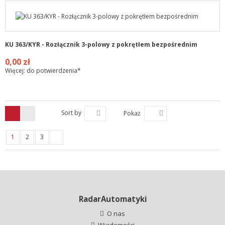
KU 363/KYR - Rozłącznik 3-polowy z pokrętłem bezpośrednim
0,00 zł
Więcej: do potwierdzenia*
Sort by
Pokaż
1
2
3
RadarAutomatyki
O nas