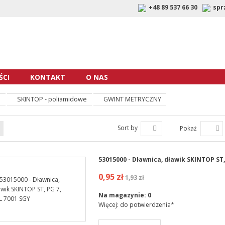
+48 89 537 66 30
spr
CI
KONTAKT
O NAS
E
SKINTOP - poliamidowe
GWINT METRYCZNY
Sort by
Pokaż
53015000 - Dławnica, dławik SKINTOP ST,
0,95 zł
1,93 zł
Na magazynie:
0
Więcej: do potwierdzenia*