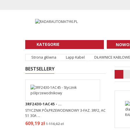
KATEGORIE
NOWOŚ
Strona główna
Lapp Kabel
DŁAWNICE KABLOW
BESTSELLERY
3RF2430-1AC45 - ...
STYCZNIK PÓŁPRZEWODNIKOWY 3-FAZ. 3RF2, AC
51 30A ...
609,19 zł
1 116,62 zł