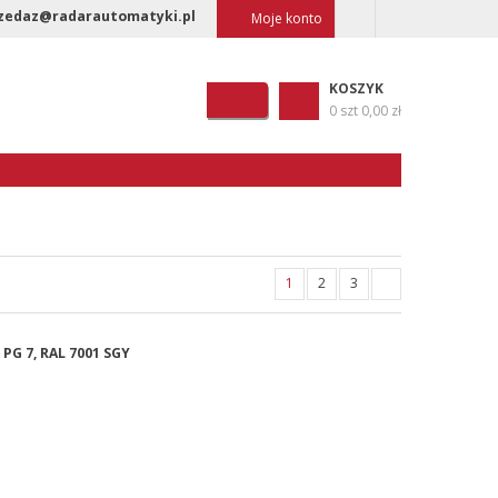
zedaz@radarautomatyki.pl
Moje konto
KOSZYK
0 szt
0,00 zł
1
2
3
 PG 7, RAL 7001 SGY