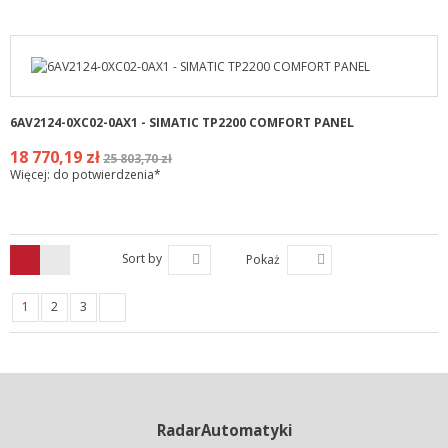
6AV2124-0XC02-0AX1 - SIMATIC TP2200 COMFORT PANEL
18 770,19 zł
25 803,70 zł
Więcej: do potwierdzenia*
Sort by
Pokaż
1
2
3
RadarAutomatyki