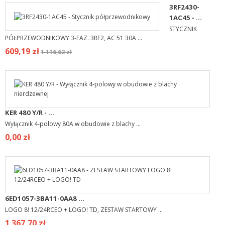
3RF2430-
1AC45 - ...
STYCZNIK
PÓŁPRZEWODNIKOWY 3-FAZ. 3RF2, AC 51 30A ...
609,19 zł
1 116,62 zł
KER 480 Y/R - ...
Wyłącznik 4-polowy 80A w obudowie z blachy ...
0,00 zł
6ED1057-3BA11-0AA8 ...
LOGO 8! 12/24RCEO + LOGO! TD, ZESTAW STARTOWY ...
1 367,70 zł