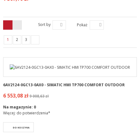
Sort by
Pokaż
1
2
3
6AV2124-0GC13-0AX0 - SIMATIC HMI TP700 COMFORT OUTDOOR
6 553,08 zł
9 008,63 zł
Na magazynie:
0
Więcej: do potwierdzenia*
DO KOSZYKA