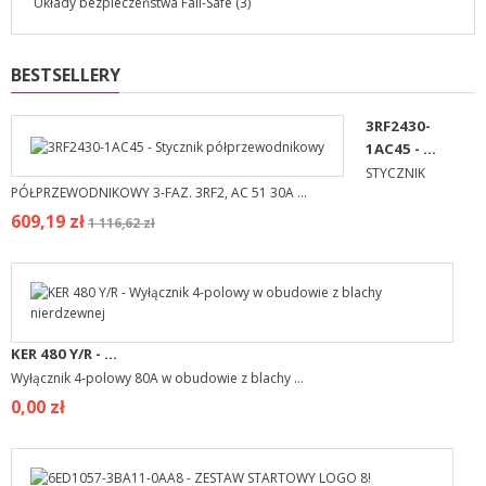
Układy bezpieczeństwa Fail-Safe
(3)
BESTSELLERY
3RF2430-
1AC45 - ...
STYCZNIK
PÓŁPRZEWODNIKOWY 3-FAZ. 3RF2, AC 51 30A ...
609,19 zł
1 116,62 zł
KER 480 Y/R - ...
Wyłącznik 4-polowy 80A w obudowie z blachy ...
0,00 zł