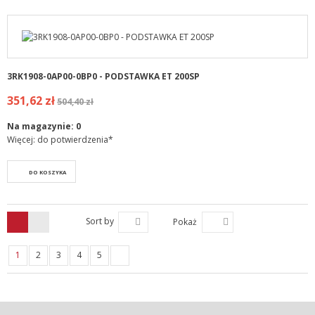
3RK1908-0AP00-0BP0 - PODSTAWKA ET 200SP
351,62 zł
504,40 zł
Na magazynie:
0
Więcej: do potwierdzenia*
DO KOSZYKA
Sort by
Pokaż
1
2
3
4
5