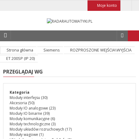
Moje konto
Strona główna
Siemens
ROZPROSZONE WEJŚCIA\WYJŚCIA
ET 200SP (IP 20)
PRZEGLĄDAJ WG
Kategoria
Moduły interfejsu
(30)
Akcesoria
(50)
Moduły IO analogowe
(23)
Moduły IO binarne
(39)
Moduły komunikacyjne
(6)
Moduły technologiczne
(3)
Moduły układów rozruchowych
(17)
Moduły wagowe
(1)