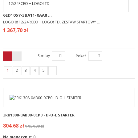
6ED1057-3BA11-0AA8 ...
LOGO 8! 12/24RCEO + LOGO! TD, ZESTAW STARTOWY ...
1 367,70 zł
Sort by
Pokaż
1
2
3
4
5
3RK1308-0AB00-0CP0 - D-O-L STARTER
804,68 zł
1 154,30 zł
Na magazynie:
0