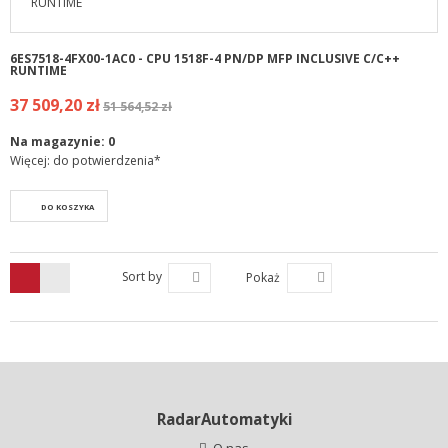
6ES7518-4FX00-1AC0 - CPU 1518F-4 PN/DP MFP INCLUSIVE C/C++
RUNTIME
37 509,20 zł
51 564,52 zł
Na magazynie:
0
Więcej: do potwierdzenia*
DO KOSZYKA
Sort by
Pokaż
RadarAutomatyki
O nas