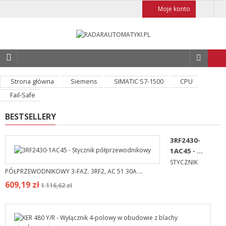
Moje konto
Strona główna
Siemens
SIMATIC S7-1500
CPU
Fail-Safe
BESTSELLERY
3RF2430-
1AC45 - ...
STYCZNIK
PÓŁPRZEWODNIKOWY 3-FAZ. 3RF2, AC 51 30A ...
609,19 zł
1 116,62 zł