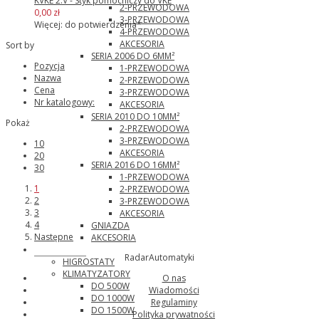
KVKE 2.V - Styk pomocniczy do VKE
2-PRZEWODOWA
0,00 zł
3-PRZEWODOWA
Więcej: do potwierdzenia*
4-PRZEWODOWA
AKCESORIA
Sort by
SERIA 2006 DO 6MM²
Pozycja
1-PRZEWODOWA
Nazwa
2-PRZEWODOWA
Cena
3-PRZEWODOWA
Nr katalogowy:
AKCESORIA
SERIA 2010 DO 10MM²
Pokaż
2-PRZEWODOWA
3-PRZEWODOWA
10
AKCESORIA
20
SERIA 2016 DO 16MM²
30
1-PRZEWODOWA
1
2-PRZEWODOWA
2
3-PRZEWODOWA
3
AKCESORIA
4
GNIAZDA
Następne
AKCESORIA
Pfannenberg
RadarAutomatyki
HIGROSTATY
KLIMATYZATORY
O nas
DO 500W
Wiadomości
DO 1000W
Regulaminy
DO 1500W
Polityka prywatności