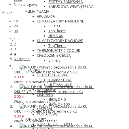
SYSTEMY ZAMYKANIA
Nr katalogowy:
ZABUDOWA WEWNĘTRZNA
KLIMATYZACJA
Pokaż
AKCESORIA
KLIMATYZATORY NAŚCIENNE
10
Blue e+
20
TopTherm
30
NEMA 4X
1
KLIMATYZATORY DACHOWE
2
TopTherm
3
THERMOELECTRIC COOLER
4
CHŁODZENIE CIECZĄ
Następne
Chillery
Panasonic
CZUJNIKI
K/KU3P - Pokrętło bezpośrednie do KU
FOTOELEKTRYCZNE
0,00 zł
KOMPAKTOWE
Więcej: do potwierdzenia*
ULTRASMUKŁE
BARIEROWE
K/KU3P Y/R - Pokrętło bezpośrednie do KU
CIŚNIENIA
0,00 zł
SERIA DP-0
Więcej: do potwierdzenia*
SERIA DP-100
CYFROWE
K/KU4P - Pokrętło bezpośrednie do KU
POMIAROWE
0,00 zł
JONIZATORY
Więcej: do potwierdzenia*
SERIA EC-G, ER-F, ER-Q
SERIA ER-X