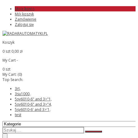
Moje konto
Mój koszyk
Zamówienie
Zaloguj się
Koszyk
0 szt
0,00 zł
My Cart -
0 szt
My Cart:
(0)
Top Search:
3rt,
3su1000,
5sy6010-6" and 3>"1,
5sy6010-6" and 3>"4,
5sy6010-6' and 3>'1,
test