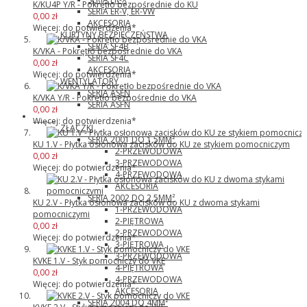
K/KU4P Y/R - Pokrętło bezpośrednie do KU
SERIA ER-V, ER-VW
0,00 zł
AKCESORIA
Więcej: do potwierdzenia*
KURTYNY BEZPIECZEŃSTWA
SERIA SF4B
K/VKA - Pokrętło bezpośrednie do VKA
SERIA SF4C
0,00 zł
AKCESORIA
Więcej: do potwierdzenia*
WENTYLATORY
SERIA ASEN
K/VKA Y/R - Pokrętło bezpośrednie do VKA
SERIA ASFN
0,00 zł
Wago
Więcej: do potwierdzenia*
ZŁĄCZKI
SERIA 2001 DO 1,5MM²
KU 1.V - Płytka osłonowa zacisków do KU ze stykiem pomocniczym
2-PRZEWODOWA
0,00 zł
3-PRZEWODOWA
Więcej: do potwierdzenia*
4-PRZEWODOWA
AKCESORIA
SERIA 2002 DO 2,5MM²
KU 2.V - Płytka osłonowa zacisków do KU z dwoma stykami
1-PRZEWODOWA
pomocniczymi
2-PIĘTROWA
0,00 zł
2-PRZEWODOWA
Więcej: do potwierdzenia*
3-PIĘTROWA
3-PRZEWODOWA
KVKE 1.V - Styk pomocniczy do VKE
4-PIĘTROWA
0,00 zł
4-PRZEWODOWA
Więcej: do potwierdzenia*
AKCESORIA
SERIA 2004 DO 4MM²