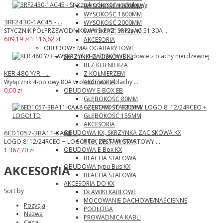
WYSOKOŚĆ 1600MM
WYSOKOŚĆ 1800MM
3RF2430-1AC45 - ...
WYSOKOŚĆ 2000MM
STYCZNIK PÓŁPRZEWODNIKOWY 3-FAZ. 3RF2, AC 51 30A ...
WYSOKOŚĆ 2200MM
609,19 zł
1 116,62 zł
AKCESORIA
OBUDOWY MAŁOGABARYTOWE
SKRZYNKI ZACISKOWE KL
BEZ KOŁNIERZA
KER 480 Y/R - ...
Z KOŁNIERZEM
AKCESORIA
Wyłącznik 4-polowy 80A w obudowie z blachy ...
OBUDOWY E-BOX EB
0,00 zł
GŁĘBOKOŚĆ 80MM
GŁĘBOKOŚĆ 120MM
GŁĘBOKOŚĆ 155MM
AKCESORIA
OBUDOWA KX, SKRZYNKA ZACISKOWA KX
6ED1057-3BA11-0AA8 ...
BLACHA STALOWA
LOGO 8! 12/24RCEO + LOGO! TD, ZESTAW STARTOWY ...
OBUDOWA E-Box KX
1 367,70 zł
BLACHA STALOWA
OBUDOWA typu Bus KX
AKCESORIA
BLACHA STALOWA
AKCESORIA DO KX
Sort by
DŁAWIKI KABLOWE
MOCOWANIE DACHOWE/NAŚCIENNE
Pozycja
PODŁOGA
Nazwa
PROWADNICA KABLI
Cena