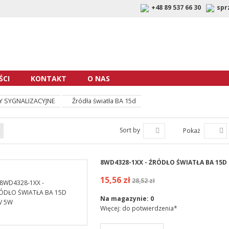
+48 89 537 66 30
spr
CI
KONTAKT
O NAS
 SYGNALIZACYJNE
Źródła światła BA 15d
Sort by
Pokaż
8WD4328-1XX - ŹRÓDŁO ŚWIATŁA BA 15D
15,56 zł
28,52 zł
Na magazynie:
0
Więcej: do potwierdzenia*