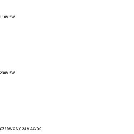
 110V 5W
 230V 5W
 CZERWONY 24 V AC/DC