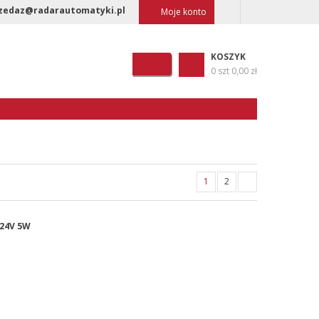
zedaz@radarautomatyki.pl
Moje konto
KOSZYK
0 szt
0,00 zł
1
2
 24V 5W