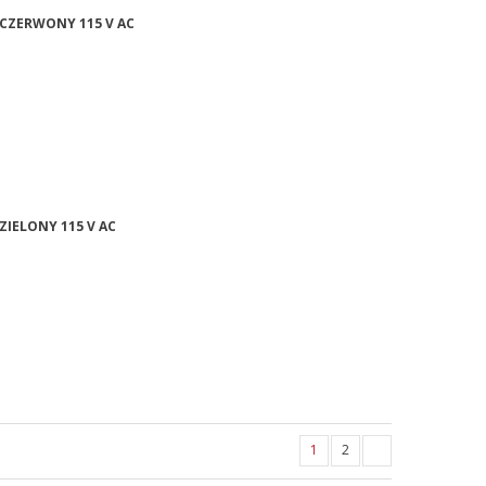
 CZERWONY 115 V AC
ZIELONY 115 V AC
1
2