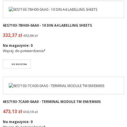
6ES7193-7BH00-0AA0 - 10 DIN A4 LABELLING SHEETS
332,37 zł
432,86 zł
Na magazynie:
0
Więcej: do potwierdzenia*
DO KOSZYKA
6ES7193-7CA00-0AA0 - TERMINAL MODULE TM-EM/EM60S
473,13 zł
616,19 zł
Na magazynie:
0