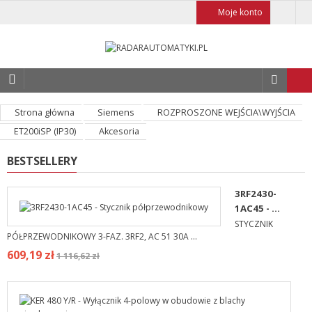
Moje konto
Strona główna
Siemens
ROZPROSZONE WEJŚCIA\WYJŚCIA
ET200iSP (IP30)
Akcesoria
BESTSELLERY
3RF2430-
1AC45 - ...
STYCZNIK
PÓŁPRZEWODNIKOWY 3-FAZ. 3RF2, AC 51 30A ...
609,19 zł
1 116,62 zł