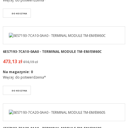
Więcej: do potwierdzenia*
DO KOSZYKA
6ES7193-7CA10-0AA0 - TERMINAL MODULE TM-EM/EM60C
473,13 zł
616,19 zł
Na magazynie:
0
Więcej: do potwierdzenia*
DO KOSZYKA