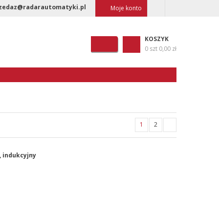
zedaz@radarautomatyki.pl
Moje konto
KOSZYK
0 szt
0,00 zł
1
2
, indukcyjny