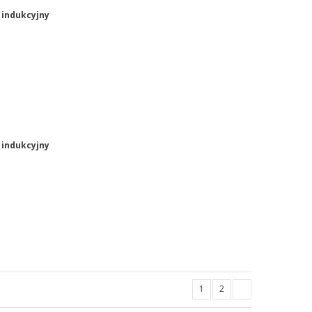
 indukcyjny
 indukcyjny
1
2