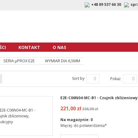
+48 89 537 66 30
spr
CI
KONTAKT
O NAS
SERIA µPROX E2E
WYMIAR DIA 6,5MM
Sort by
Pokaż
E2E-C06N04-MC-B1 - Czujnik zbliżeniowy
221,00 zł
336,00 zł
Na magazynie:
0
Więcej: do potwierdzenia*