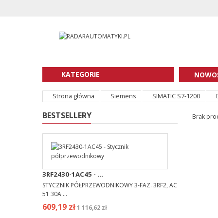
KATEGORIE
NOWOŚ
Strona główna
Siemens
SIMATIC S7-1200
BESTSELLERY
Brak prod
3RF2430-1AC45 - ...
STYCZNIK PÓŁPRZEWODNIKOWY 3-FAZ. 3RF2, AC
51 30A ...
609,19 zł
1 116,62 zł