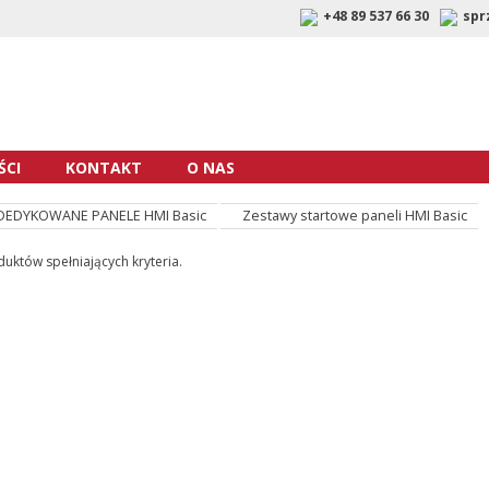
+48 89 537 66 30
spr
CI
KONTAKT
O NAS
DEDYKOWANE PANELE HMI Basic
Zestawy startowe paneli HMI Basic
uktów spełniających kryteria.