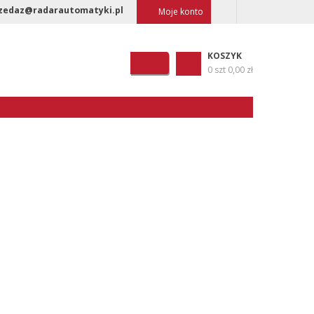
zedaz@radarautomatyki.pl
Moje konto
KOSZYK
0 szt
0,00 zł