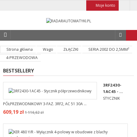
Moje konto
Strona główna
Wago
ZŁĄCZKI
SERIA 2002 DO 2,5MM²
4-PRZEWODOWA
BESTSELLERY
3RF2430-
1AC45 - ...
STYCZNIK
PÓŁPRZEWODNIKOWY 3-FAZ. 3RF2, AC 51 30A ...
609,19 zł
1 116,62 zł