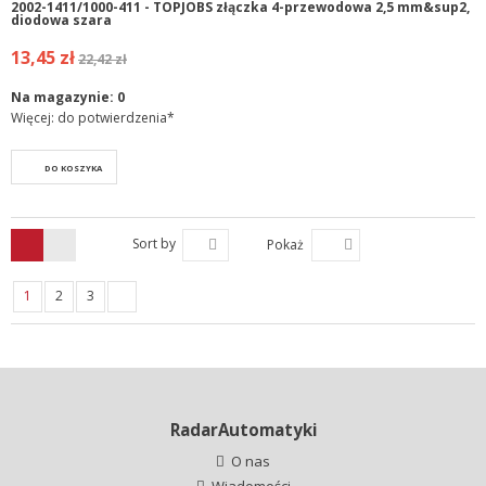
2002-1411/1000-411 - TOPJOBS złączka 4-przewodowa 2,5 mm&sup2,
diodowa szara
13,45 zł
22,42 zł
Na magazynie:
0
Więcej: do potwierdzenia*
DO KOSZYKA
Sort by
Pokaż
1
2
3
RadarAutomatyki
O nas