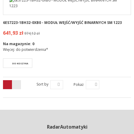
6ES7223-1BH32-0XB0 - MODUŁ WEJŚĆ/WYJŚĆ BINARNYCH SM 1223
641,93 zł
974,12 zł
Na magazynie:
0
Więcej: do potwierdzenia*
DO KOSZYKA
Sort by
Pokaż
RadarAutomatyki