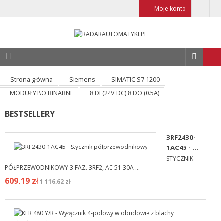
Moje konto
Strona główna
Siemens
SIMATIC S7-1200
MODUŁY I\O BINARNE
8 DI (24V DC) 8 DO (0.5A)
BESTSELLERY
3RF2430-
1AC45 - ...
STYCZNIK
PÓŁPRZEWODNIKOWY 3-FAZ. 3RF2, AC 51 30A ...
609,19 zł
1 116,62 zł