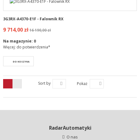
3G3RX-A4370-E1F - Falownik RX
9 714,00 zł
16 190,00 zł
Na magazynie:
0
Więcej: do potwierdzenia*
DO KOSZYKA
Sort by
Pokaż
RadarAutomatyki
O nas