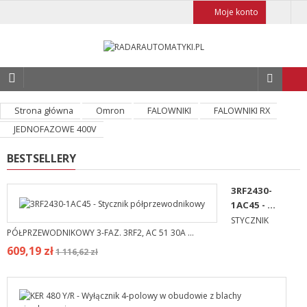
Moje konto
Strona główna
Omron
FALOWNIKI
FALOWNIKI RX
JEDNOFAZOWE 400V
BESTSELLERY
3RF2430-
1AC45 - ...
STYCZNIK
PÓŁPRZEWODNIKOWY 3-FAZ. 3RF2, AC 51 30A ...
609,19 zł
1 116,62 zł