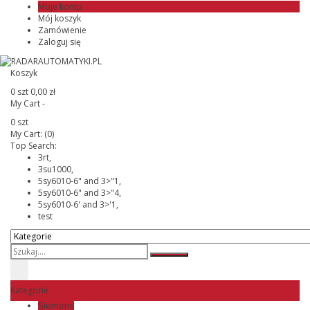
Moje konto
Mój koszyk
Zamówienie
Zaloguj się
Koszyk
0 szt
0,00 zł
My Cart -
0 szt
My Cart:
(0)
Top Search:
3rt,
3su1000,
5sy6010-6" and 3>"1,
5sy6010-6" and 3>"4,
5sy6010-6' and 3>'1,
test
Kategorie
Siemens