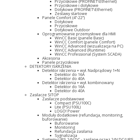
Przyciskowe (PROFINET\Ethernet)
Przyciskowe i dotykowe
Dotykowe (PROFINET\Ethernet)
Zestawy startowe
Panele Comfort (4”-22”)
Dotykowe
Przyciskowe
Dotykowe Outdoor
Oprogramowanie przemysłowe dla HMI
WinCC Basic (panele Basic)
WinCC Comfort (panele Comfort)
WinCC Advanced (wizualizacja na PC)
WinCC Advanced (Runtime)
WinCC Professional (System SCADA)
Akcesoria
Panele przyciskowe
DETEKTORY ISKRZENIA
Detektor iskrzenia + wył. Nadprądowy 1+N
Detektor do 16A
Detektor do 40A
Detektor iskrzenia + wył. kombinowany
Detektor do 16A
Detektor do 40A
Zasilacze SITOP
Zasilacze podstawowe
Compact (PSU100C)
Lite (PSU100L)
LOGO! Power
Moduły dodatkowe (refundacja, monitoring,
buforowanie)
Buforowanie
Monitoring
Refundacja zasilania
Sygnalizacja
Systemy UPS 24V DC - zasilane przez 24V DC/UPS