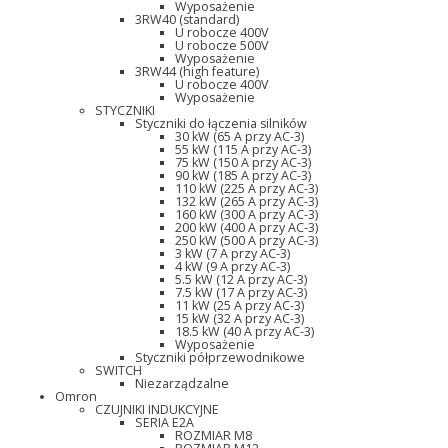
Wyposażenie
3RW40 (standard)
U robocze 400V
U robocze 500V
Wyposażenie
3RW44 (high feature)
U robocze 400V
Wyposażenie
STYCZNIKI
Styczniki do łączenia silników
30 kW (65 A przy AC-3)
55 kW (115 A przy AC-3)
75 kW (150 A przy AC-3)
90 kW (185 A przy AC-3)
110 kW (225 A przy AC-3)
132 kW (265 A przy AC-3)
160 kW (300 A przy AC-3)
200 kW (400 A przy AC-3)
250 kW (500 A przy AC-3)
3 kW (7 A przy AC-3)
4 kW (9 A przy AC-3)
5.5 kW (12 A przy AC-3)
7.5 kW (17 A przy AC-3)
11 kW (25 A przy AC-3)
15 kW (32 A przy AC-3)
18.5 kW (40 A przy AC-3)
Wyposażenie
Styczniki półprzewodnikowe
SWITCH
Niezarządzalne
Omron
CZUJNIKI INDUKCYJNE
SERIA E2A
ROZMIAR M8