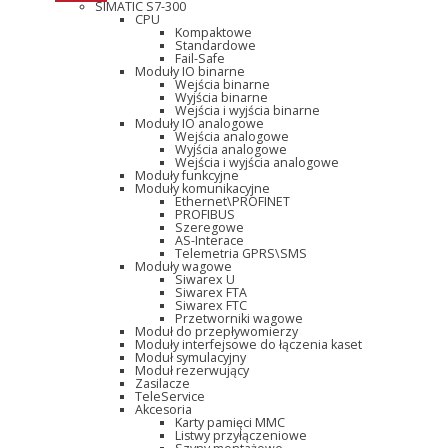
SIMATIC S7-300
CPU
Kompaktowe
Standardowe
Fail-Safe
Moduły IO binarne
Wejścia binarne
Wyjścia binarne
Wejścia i wyjścia binarne
Moduły IO analogowe
Wejścia analogowe
Wyjścia analogowe
Wejścia i wyjścia analogowe
Moduły funkcyjne
Moduły komunikacyjne
Ethernet\PROFINET
PROFIBUS
Szeregowe
AS-Interace
Telemetria GPRS\SMS
Moduły wagowe
Siwarex U
Siwarex FTA
Siwarex FTC
Przetworniki wagowe
Moduł do przepływomierzy
Moduły interfejsowe do łączenia kaset
Moduł symulacyjny
Moduł rezerwujący
Zasilacze
TeleService
Akcesoria
Karty pamięci MMC
Listwy przyłączeniowe