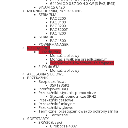
G110M OD 0,37 DO 4,0 KW (3-FAZ, IP65)
SINAMICS G120
MIERNIKI, LICZNIKI, PRZEKŁADNIKI
SERIA 7KM
PAC 2200
PAC 3100
PAC 3200
PAC 3200T
PAC 4200
SERIA 7KT
PAC 1500
POWERMANAGER
ROZŁĄCZNIKI
3LD2 do 250A
Montaż tablicowy
Montaż z wałkiem przedłużającym
W obudowie z tworzywa izolacyjnego
3LD3 do 63A
Montaż tablicowy
AKCESORIA SIECIOWE
PRZEKAŹNIKI
Bezpieczeństwa
3SK1 i 3SK2
Interfejsowe 3RQ
Przekaźniki i styczniki pomocnicze
Styczniki pomocnicze 3RH2
Przekaźniki czasowe
Przekaźniki funkcyjne
Przekaźniki wtykowe
Termiczne (przeciążeniowe) do ochrony silnika
Termiczne
SOFTSTARTY
3RW30 (basic)
U robocze 400V