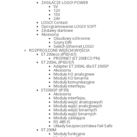
ZASILACZE LOGO! POWER
5V
12V
15V
24V
LOGO! Contact
Oprogramowanie LOGO! SOFT
Zestawy startowe
Akcesoria
Obudowy ochronne
Szyny DIN
Switch Ethernet LOGO
ROZPROSZONE WEJŚCIA\WYJŚCIA
ET 200eco (IP65\67)
PROFINET (ET 200ECO PN)
ET 200AL (IP65/67)
Adapter ET 200AL dla ET 200SP
Akcesoria
Moduły I\O analogowe
Moduły I\O binarne
Moduły komunikacyjne
Moduły interfejsu
ET200iSP (IP30)
Akcesoria
Moduły interfejsu
Moduły wejść analogowych
Moduły wyjść analogowych
Moduły wejść binarnych
Moduły wyjść binarnych
Moduły zasilające
RS 485-IS
Układy bezpieczeństwa Fail-Safe
ET 200M
Moduły funkcyjne