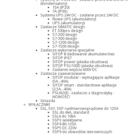
(kondensatory)
15A (IP20)
7A (IP65)
Systemy UPS 24V DC - zasilane przez 24V DC
Nowe UPS (akumulatory)
UPS (akumulatory)
Zasilacze SIMATIC design
ET 200pro design
S7-200 design
S7-300 design
S7-1200 design
S7-1500 design
Zasilacze wykonania specjalne
SITOP B (ładowanie akumulatorów)
SITOP IP67
SITOP power (płaska obudowa)
SITOP PSU100D (płaska obudowa)
Zasilanie wejścia 600V DC
Zasilacze zaawansowane
SITOP modular - wymagające aplikacje
(5A...40A)
SITOP smart - standardowe aplikacje
(2,5A...40A)
PSU6200 - zasilacze z diagnostyką -
NOWOŚĆ!
Gniazda
WYŁĄCZNIKI
5SL, 5SY, 5SP nadmiarowoprądowe do 125A
5SL do 6kA, standard
5SL4 do 10kA
5SP3 selektywne
5SP4 80-125A
5SP5 DC 220V
5SP9 do obwodów sterowniczych