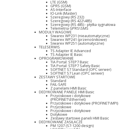
LTE (GSM)
GPRS (GSM)
AS-Interface
IO-Link (Master)
Szeregowy (RS 232)
Szeregowy (RS 422\485)
Szeregowy (RS 485) - płytka sygnałowa
Telemetria GPRS\SMS
MODUŁY WAGOWE
Siwarex WP231 (nieautomatyczne)
Siwarex WP241 (przenośnikowe)
Siwarex WP251 (automatyczne)
TELESERWIS
TS Adapter IE Advanced
TS Adapter IE Basic
OPROGRAMOWANIE
TIA Portal: STEP7 Basic
TIA Portal: STEP7 Safety Basic
SOFTNET S7 Standard (OPC serwer)
SOFTNET S7 Lean (OPC serwer)
ZESTAWY STARTOWE
Standard
FAIL-SAFE
Z panelami HMI Basic
DEDYKOWANE PANELE HMI Basic
Przyciskowe i dotykowe
(PROFINET\Ethernet)
Przyciskowe i dotykowe (PROFINET\MPI)
Przyciskowe
Przyciskowe i dotykowe
Dotykowe
Zestawy startowe paneli HMI Basic
DEDYKOWANE ZASILACZE
PM 1207 (S7-1200 design)