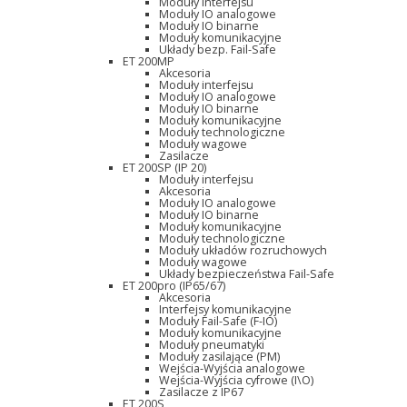
Moduły interfejsu
Moduły IO analogowe
Moduły IO binarne
Moduły komunikacyjne
Układy bezp. Fail-Safe
ET 200MP
Akcesoria
Moduły interfejsu
Moduły IO analogowe
Moduły IO binarne
Moduły komunikacyjne
Moduły technologiczne
Moduły wagowe
Zasilacze
ET 200SP (IP 20)
Moduły interfejsu
Akcesoria
Moduły IO analogowe
Moduły IO binarne
Moduły komunikacyjne
Moduły technologiczne
Moduły układów rozruchowych
Moduły wagowe
Układy bezpieczeństwa Fail-Safe
ET 200pro (IP65/67)
Akcesoria
Interfejsy komunikacyjne
Moduły Fail-Safe (F-IO)
Moduły komunikacyjne
Moduły pneumatyki
Moduły zasilające (PM)
Wejścia-Wyjścia analogowe
Wejścia-Wyjścia cyfrowe (I\O)
Zasilacze z IP67
ET 200S