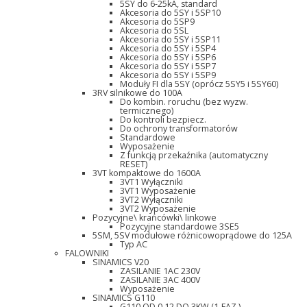
5SY do 6-25kA, standard
Akcesoria do 5SY i 5SP10
Akcesoria do 5SP9
Akcesoria do 5SL
Akcesoria do 5SY i 5SP11
Akcesoria do 5SY i 5SP4
Akcesoria do 5SY i 5SP6
Akcesoria do 5SY i 5SP7
Akcesoria do 5SY i 5SP9
Moduły FI dla 5SY (oprócz 5SY5 i 5SY60)
3RV silnikowe do 100A
Do kombin. roruchu (bez wyzw.
termicznego)
Do kontroli bezpiecz.
Do ochrony transformatorów
Standardowe
Wyposażenie
Z funkcją przekaźnika (automatyczny
RESET)
3VT kompaktowe do 1600A
3VT1 Wyłączniki
3VT1 Wyposażenie
3VT2 Wyłączniki
3VT2 Wyposażenie
Pozycyjne\ krańcówki\ linkowe
Pozycyjne standardowe 3SE5
5SM, 5SV modułowe różnicowoprądowe do 125A
Typ AC
FALOWNIKI
SINAMICS V20
ZASILANIE 1AC 230V
ZASILANIE 3AC 400V
Wyposażenie
SINAMICS G110
G110 OD 0,12 DO 3KW (1-FAZ.)