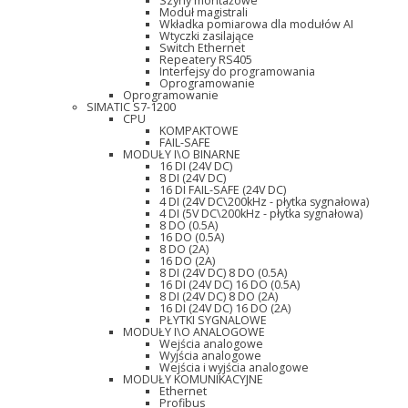
Szyny montażowe
Moduł magistrali
Wkładka pomiarowa dla modułów AI
Wtyczki zasilające
Switch Ethernet
Repeatery RS405
Interfejsy do programowania
Oprogramowanie
Oprogramowanie
SIMATIC S7-1200
CPU
KOMPAKTOWE
FAIL-SAFE
MODUŁY I\O BINARNE
16 DI (24V DC)
8 DI (24V DC)
16 DI FAIL-SAFE (24V DC)
4 DI (24V DC\200kHz - płytka sygnałowa)
4 DI (5V DC\200kHz - płytka sygnałowa)
8 DO (0.5A)
16 DO (0.5A)
8 DO (2A)
16 DO (2A)
8 DI (24V DC) 8 DO (0.5A)
16 DI (24V DC) 16 DO (0.5A)
8 DI (24V DC) 8 DO (2A)
16 DI (24V DC) 16 DO (2A)
PŁYTKI SYGNALOWE
MODUŁY I\O ANALOGOWE
Wejścia analogowe
Wyjścia analogowe
Wejścia i wyjścia analogowe
MODUŁY KOMUNIKACYJNE
Ethernet
Profibus