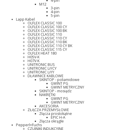
4-pin
M12
3-pin
4-pin
5-pin
Lapp Kabel
OLFLEX CLASSIC 100
OLFLEX CLASSIC 100 CY
OLFLEX CLASSIC 100 BK
OLFLEX CLASSIC 110
OLFLEX CLASSIC 110 CY
OLFLEX CLASSIC 110 BK
OLFLEX CLASSIC 110 CY BK
OLFLEX CLASSIC 115 CY
OLFLEX HEAT 180
H05V-K
H07V-K
UNITRONIC BUS
UNITRONIC LiYCY
UNITRONIC LiYY
DŁAWNICE KABLOWE
SKINTOP - poliamidowe
GWINT PG
GWINT METRYCZNY
SKINTOP - mosiądz
NAKRĘTKI
GWINT PG
GWINT METRYCZNY
AKCESORIA
ZŁĄCZA PRZEMYSŁOWE
Złącza prostokątne
EPIC H-A
Złącza okrągłe
Pepperl+Fuchs
CZUJNIKI INDUKCYJNE