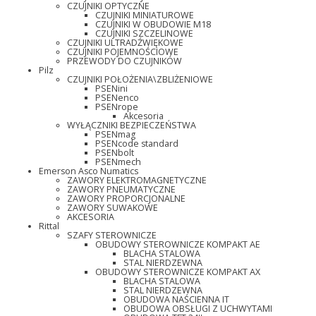
CZUJNIKI OPTYCZNE
CZUJNIKI MINIATUROWE
CZUJNIKI W OBUDOWIE M18
CZUJNIKI SZCZELINOWE
CZUJNIKI ULTRADŹWIĘKOWE
CZUJNIKI POJEMNOŚCIOWE
PRZEWODY DO CZUJNIKÓW
Pilz
CZUJNIKI POŁOŻENIA\ZBLIŻENIOWE
PSENini
PSENenco
PSENrope
Akcesoria
WYŁĄCZNIKI BEZPIECZEŃSTWA
PSENmag
PSENcode standard
PSENbolt
PSENmech
Emerson Asco Numatics
ZAWORY ELEKTROMAGNETYCZNE
ZAWORY PNEUMATYCZNE
ZAWORY PROPORCJONALNE
ZAWORY SUWAKOWE
AKCESORIA
Rittal
SZAFY STEROWNICZE
OBUDOWY STEROWNICZE KOMPAKT AE
BLACHA STALOWA
STAL NIERDZEWNA
OBUDOWY STEROWNICZE KOMPAKT AX
BLACHA STALOWA
STAL NIERDZEWNA
OBUDOWA NAŚCIENNA IT
OBUDOWA OBSŁUGI Z UCHWYTAMI