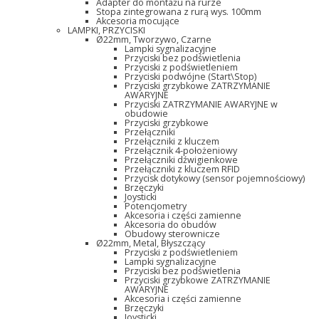
Adapter do montażu na rurze
Stopa zintegrowana z rurą wys. 100mm
Akcesoria mocujące
LAMPKI, PRZYCISKI
Ø22mm, Tworzywo, Czarne
Lampki sygnalizacyjne
Przyciski bez podświetlenia
Przyciski z podświetleniem
Przyciski podwójne (Start\Stop)
Przyciski grzybkowe ZATRZYMANIE
AWARYJNE
Przyciski ZATRZYMANIE AWARYJNE w
obudowie
Przyciski grzybkowe
Przełączniki
Przełączniki z kluczem
Przełącznik 4-położeniowy
Przełączniki dźwigienkowe
Przełączniki z kluczem RFID
Przycisk dotykowy (sensor pojemnościowy)
Brzęczyki
Joysticki
Potencjometry
Akcesoria i części zamienne
Akcesoria do obudów
Obudowy sterownicze
Ø22mm, Metal, Błyszczący
Przyciski z podświetleniem
Lampki sygnalizacyjne
Przyciski bez podświetlenia
Przyciski grzybkowe ZATRZYMANIE
AWARYJNE
Akcesoria i części zamienne
Brzęczyki
Joysticki