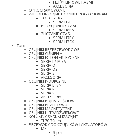
FILTRY LINIOWE RASMI
AKCESORIA
OPROGRAMOWANIE
WIELOFUNKCYJNE LICZNIKI PROGRAMOWANE
TOTALIZERY
SERIA H7EC
POZYCJONERY CAM
SERIA H8PS
ZLICZANIE CZASU
SERIA H7BX
SERIA H7CX
Turck
CZUJNIKI BEZPRZEWODOWE
CZUJNIKI CIŚNIENIA
CZUJNIKI FOTOELEKTRYCZNE
SERIA L \ M \ V
SERIA Q
SERIA QS
SERIA S
AKCESORIA
CZUJNIKI INDUKCYJNE
SERIA BI \ NI
SERIA RI
SERIA SI
AKCESORIA
CZUJNIKI POJEMNOŚCIOWE
CZUJNIKI PRZEPŁYWU
CZUJNIKI MAGNETYCZNE
CZUJNIKI ULTRADŹWIĘKOWE
KOLUMNY SYGNALIZACYJNE
TL70 70mm
PRZEWODY DO CZUJNIKÓW I AKTUATORÓW
M8
3-pin