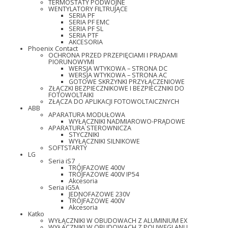
TERMOSTATY PODWÓJNE
WENTYLATORY FILTRUJĄCE
SERIA PF
SERIA PF EMC
SERIA PF SL
SERIA PTF
AKCESORIA
Phoenix Contact
OCHRONA PRZED PRZEPIĘCIAMI I PRĄDAMI
PIORUNOWYMI
WERSJA WTYKOWA – STRONA DC
WERSJA WTYKOWA – STRONA AC
GOTOWE SKRZYNKI PRZYŁĄCZENIOWE
ZŁĄCZKI BEZPIECZNIKOWE I BEZPIECZNIKI DO
FOTOWOLTAIKI
ZŁĄCZA DO APLIKACJI FOTOWOLTAICZNYCH
ABB
APARATURA MODUŁOWA
WYŁĄCZNIKI NADMIAROWO-PRĄDOWE
APARATURA STEROWNICZA
STYCZNIKI
WYŁĄCZNIKI SILNIKOWE
SOFTSTARTY
LG
Seria iS7
TRÓJFAZOWE 400V
TRÓJFAZOWE 400V IP54
Akcesoria
Seria iG5A
JEDNOFAZOWE 230V
TRÓJFAZOWE 400V
Akcesoria
Katko
WYŁĄCZNIKI W OBUDOWACH Z ALUMINIUM EX
WYŁĄCZNIKI W OBUDOWACH Z POLIWĘGLANU