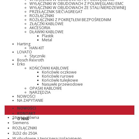
WYŁĄCZNIKI W OBUDOWACH Z POLIWĘGLANU EMC
WYŁĄCZNIKI W OBUDOWACH ZE STALI NIERDZEWNEJ
PRZEŁĄCZNIK SIEĆ\AGREGAT
ROZŁĄCZNIKI
ROZŁĄCZNIKI Z POKRĘTŁEM BEZPOŚREDNIM
ZŁĄCZKI KABLOWE
AKCESORIA
DŁAWIKI KABLOWE
Plastik
Metal
Harting
HAN-KIT
LOVATO
Styczniki
Bosch Rexroth
Erko
KOŃCÓWKI KABLOWE
Końcówki oczkowe
Końcówki rurowe
Końcówki tulejkowe
Nasuwki przewodowe
OPASKI KABLOWE
NARZĘDZIA
NOWOŚCI
NA ZAPYTANIE
NOWOŚCI
KONTAKT
Strona główna
O NAS
Siemens
ROZŁĄCZNIKI
3LD2 do 250A
W obudowie z tworzywa izolacyjnego