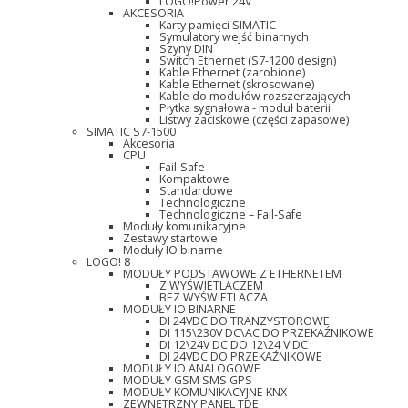
LOGO!Power 24V
AKCESORIA
Karty pamięci SIMATIC
Symulatory wejść binarnych
Szyny DIN
Switch Ethernet (S7-1200 design)
Kable Ethernet (zarobione)
Kable Ethernet (skrosowane)
Kable do modułów rozszerzających
Płytka sygnałowa - moduł baterii
Listwy zaciskowe (części zapasowe)
SIMATIC S7-1500
Akcesoria
CPU
Fail-Safe
Kompaktowe
Standardowe
Technologiczne
Technologiczne – Fail-Safe
Moduły komunikacyjne
Zestawy startowe
Moduły IO binarne
LOGO! 8
MODUŁY PODSTAWOWE Z ETHERNETEM
Z WYŚWIETLACZEM
BEZ WYŚWIETLACZA
MODUŁY IO BINARNE
DI 24VDC DO TRANZYSTOROWE
DI 115\230V DC\AC DO PRZEKAŹNIKOWE
DI 12\24V DC DO 12\24 V DC
DI 24VDC DO PRZEKAŹNIKOWE
MODUŁY IO ANALOGOWE
MODUŁY GSM SMS GPS
MODUŁY KOMUNIKACYJNE KNX
ZEWNĘTRZNY PANEL TDE