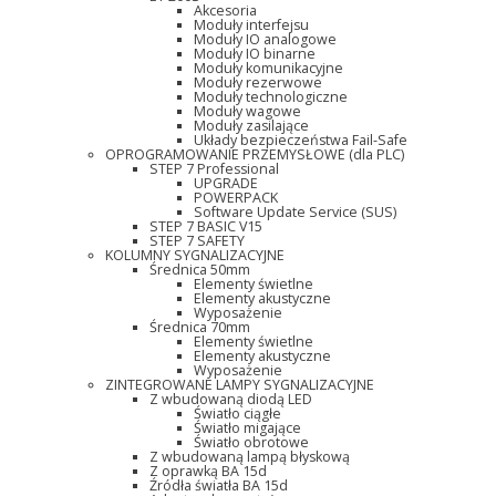
Akcesoria
Moduły interfejsu
Moduły IO analogowe
Moduły IO binarne
Moduły komunikacyjne
Moduły rezerwowe
Moduły technologiczne
Moduły wagowe
Moduły zasilające
Układy bezpieczeństwa Fail-Safe
OPROGRAMOWANIE PRZEMYSŁOWE (dla PLC)
STEP 7 Professional
UPGRADE
POWERPACK
Software Update Service (SUS)
STEP 7 BASIC V15
STEP 7 SAFETY
KOLUMNY SYGNALIZACYJNE
Średnica 50mm
Elementy świetlne
Elementy akustyczne
Wyposażenie
Średnica 70mm
Elementy świetlne
Elementy akustyczne
Wyposażenie
ZINTEGROWANE LAMPY SYGNALIZACYJNE
Z wbudowaną diodą LED
Światło ciągłe
Światło migające
Światło obrotowe
Z wbudowaną lampą błyskową
Z oprawką BA 15d
Źródła światła BA 15d