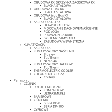
OBUDOWA KX, SKRZYNKA ZACISKOWA KX
BLACHA STALOWA
OBUDOWA E-Box KX
BLACHA STALOWA
OBUDOWA typu Bus KX
BLACHA STALOWA
AKCESORIA DO KX
DŁAWIKI KABLOWE
MOCOWANIE DACHOWE/NAŚCIENNE
PODŁOGA
PROWADNICA KABLI
SYSTEMY ZAMYKANIA
ZABUDOWA WEWNĘTRZNA
KLIMATYZACJA
AKCESORIA
KLIMATYZATORY NAŚCIENNE
Blue e+
TopTherm
NEMA 4X
KLIMATYZATORY DACHOWE
TopTherm
THERMOELECTRIC COOLER
CHŁODZENIE CIECZĄ
Chillery
Panasonic
CZUJNIKI
FOTOELEKTRYCZNE
KOMPAKTOWE
ULTRASMUKŁE
BARIEROWE
CIŚNIENIA
SERIA DP-0
SERIA DP-100
CYFROWE