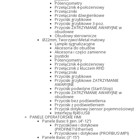
Potencjometry
Przełącznik 4-położeniowy
Przełączniki
Przełączniki dźwigienkowe
Przyciski grzybkowe
Przyciski grzybkowe 3-poz.
Przyciski ZATRZYMANIE AWARYJNE w
obudowie
Obudowy sterownicze
Ø22mm, Tworzywo\Metal matowy
Lampki sygnalizacyjne
Akcesoria do obudów
Akcesoria i części zamienne
Joysticki
Potencjometry
Przełącznik 4-położeniowy
Przełącznik z kluczem RFID
Przełączniki
Przyciski grzybkowe
Przyciski grzybkowe ZATRZYMANIE
AWARYJNE
Przyciski podwójne (Start\Stop)
Przyciski ZATRZYMANIE AWARYJNE w
obudowie
Przyciski bez podświetlenia
Przyciski z podświetleniem
Przycisk dotykowy (sensor pojemnościowy)
Interfejsy RJ45\USB
PANELE OPERATORSKIE HMI
Panele Basic II gen. (4”-12”)
Przyciskowe i dotykowe
(PROFINET\Ethernet)
Przyciskowe i dotykowe (PROFIBUS\MPI)
Panele Basic (3”-15”)