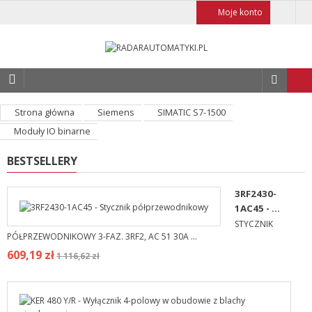
Moje konto
Strona główna
Siemens
SIMATIC S7-1500
Moduły IO binarne
BESTSELLERY
3RF2430-
1AC45 - ...
STYCZNIK
PÓŁPRZEWODNIKOWY 3-FAZ. 3RF2, AC 51 30A ...
609,19 zł
1 116,62 zł