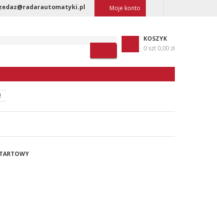
zedaz@radarautomatyki.pl
Moje konto
KOSZYK
0 szt
0,00 zł
!
 STARTOWY