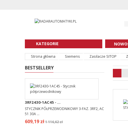
KATEGORIE
NOWOŚ
Strona główna
Siemens
Zasilacze SITOP
Z
BESTSELLERY
3RF2430-1AC45 - ...
STYCZNIK PÓŁPRZEWODNIKOWY 3-FAZ. 3RF2, AC
51 30A ...
609,19 zł
1 116,62 zł