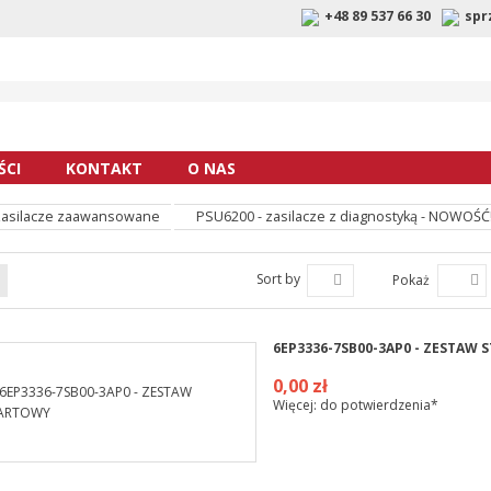
+48 89 537 66 30
spr
CI
KONTAKT
O NAS
asilacze zaawansowane
PSU6200 - zasilacze z diagnostyką - NOWOŚĆ
Sort by
Pokaż
6EP3336-7SB00-3AP0 - ZESTAW
0,00 zł
Więcej: do potwierdzenia*